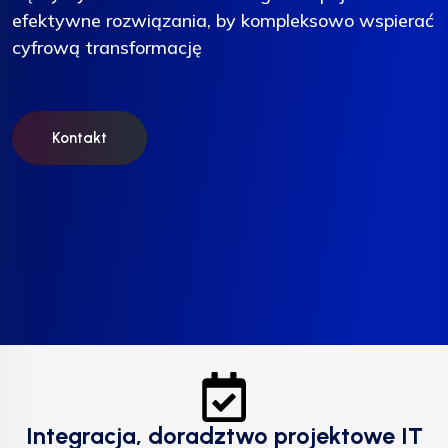
efektywne rozwiązania, by kompleksowo wspierać
efektywne rozwiązania, by kompleksowo wspierać
efektywne rozwiązania, by kompleksowo wspierać
cyfrową transformację
cyfrową transformację
cyfrową transformację
Kontakt
Kontakt
Kontakt
Integracja, doradztwo projektowe IT