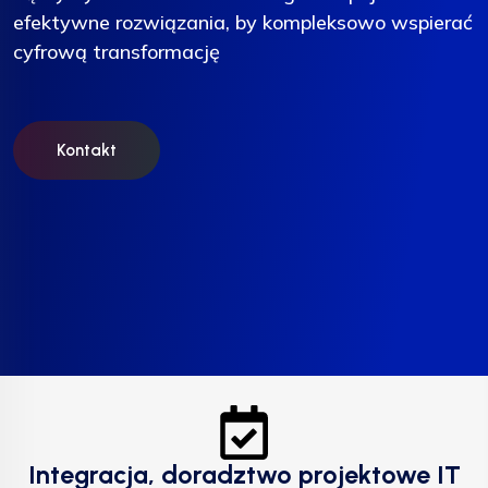
efektywne rozwiązania, by kompleksowo wspierać
efektywne rozwiązania, by kompleksowo wspierać
efektywne rozwiązania, by kompleksowo wspierać
cyfrową transformację
cyfrową transformację
cyfrową transformację
Kontakt
Kontakt
Kontakt
Integracja, doradztwo projektowe IT