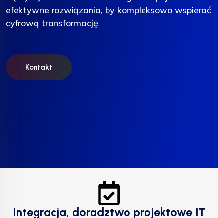
efektywne rozwiązania, by kompleksowo wspierać
efektywne rozwiązania, by kompleksowo wspierać
efektywne rozwiązania, by kompleksowo wspierać
cyfrową transformację
cyfrową transformację
cyfrową transformację
Kontakt
Kontakt
Kontakt
Integracja, doradztwo projektowe IT