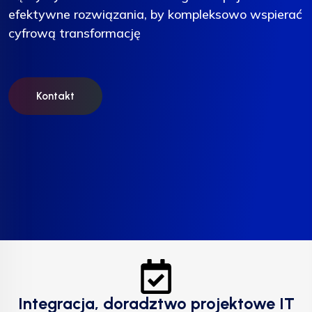
efektywne rozwiązania, by kompleksowo wspierać
efektywne rozwiązania, by kompleksowo wspierać
efektywne rozwiązania, by kompleksowo wspierać
cyfrową transformację
cyfrową transformację
cyfrową transformację
Kontakt
Kontakt
Kontakt
Integracja, doradztwo projektowe IT