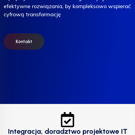
efektywne rozwiązania, by kompleksowo wspierać
efektywne rozwiązania, by kompleksowo wspierać
efektywne rozwiązania, by kompleksowo wspierać
cyfrową transformację
cyfrową transformację
cyfrową transformację
Kontakt
Kontakt
Kontakt
Integracja, doradztwo projektowe IT