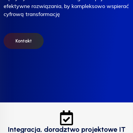
efektywne rozwiązania, by kompleksowo wspierać
efektywne rozwiązania, by kompleksowo wspierać
efektywne rozwiązania, by kompleksowo wspierać
cyfrową transformację
cyfrową transformację
cyfrową transformację
Kontakt
Kontakt
Kontakt
Integracja, doradztwo projektowe IT