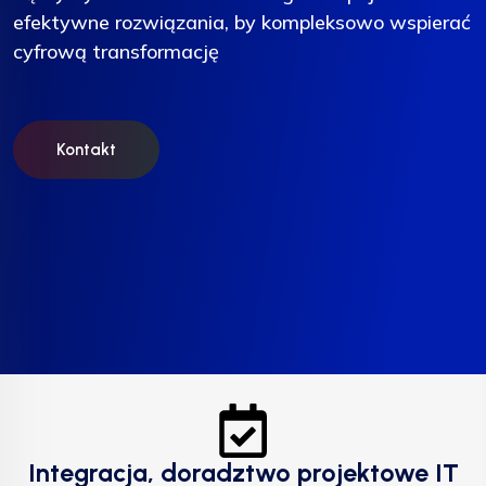
efektywne rozwiązania, by kompleksowo wspierać
efektywne rozwiązania, by kompleksowo wspierać
efektywne rozwiązania, by kompleksowo wspierać
cyfrową transformację
cyfrową transformację
cyfrową transformację
Kontakt
Kontakt
Kontakt
Integracja, doradztwo projektowe IT