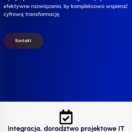
efektywne rozwiązania, by kompleksowo wspierać
efektywne rozwiązania, by kompleksowo wspierać
efektywne rozwiązania, by kompleksowo wspierać
cyfrową transformację
cyfrową transformację
cyfrową transformację
Kontakt
Kontakt
Kontakt
Integracja, doradztwo projektowe IT