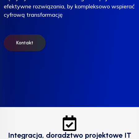
efektywne rozwiązania, by kompleksowo wspierać
efektywne rozwiązania, by kompleksowo wspierać
efektywne rozwiązania, by kompleksowo wspierać
cyfrową transformację
cyfrową transformację
cyfrową transformację
Kontakt
Kontakt
Kontakt
Integracja, doradztwo projektowe IT