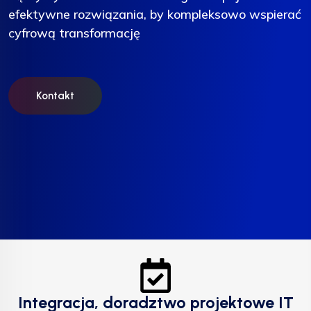
efektywne rozwiązania, by kompleksowo wspierać
efektywne rozwiązania, by kompleksowo wspierać
efektywne rozwiązania, by kompleksowo wspierać
cyfrową transformację
cyfrową transformację
cyfrową transformację
Kontakt
Kontakt
Kontakt
Integracja, doradztwo projektowe IT