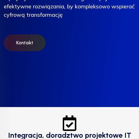
efektywne rozwiązania, by kompleksowo wspierać
efektywne rozwiązania, by kompleksowo wspierać
efektywne rozwiązania, by kompleksowo wspierać
cyfrową transformację
cyfrową transformację
cyfrową transformację
Kontakt
Kontakt
Kontakt
Integracja, doradztwo projektowe IT