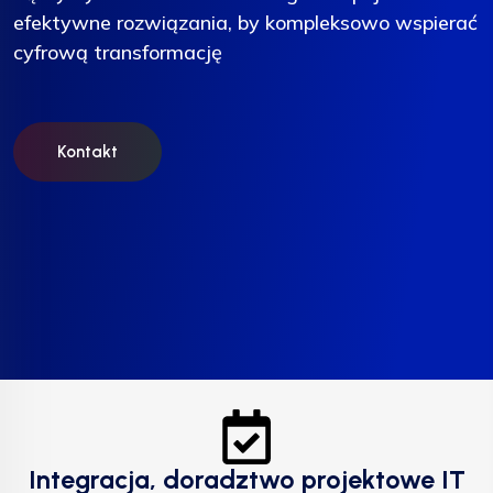
efektywne rozwiązania, by kompleksowo wspierać
efektywne rozwiązania, by kompleksowo wspierać
efektywne rozwiązania, by kompleksowo wspierać
cyfrową transformację
cyfrową transformację
cyfrową transformację
Kontakt
Kontakt
Kontakt
Integracja, doradztwo projektowe IT