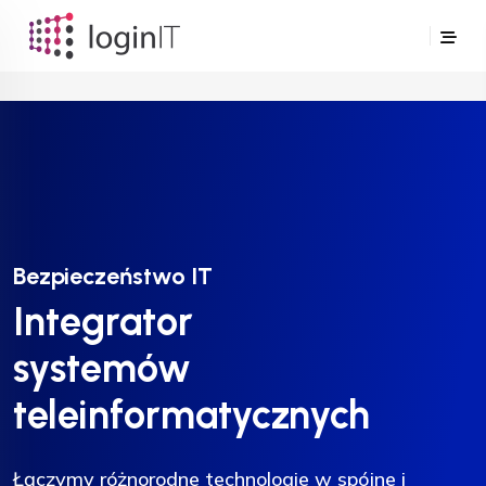
Bezpieczeństwo IT
Bezpieczeństwo IT
Integrator
Integrator
systemów
systemów
teleinformatycznych
teleinformatycznych
Łączymy różnorodne technologie w spójne i
Łączymy różnorodne technologie w spójne i