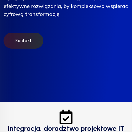
efektywne rozwiązania, by kompleksowo wspierać
efektywne rozwiązania, by kompleksowo wspierać
cyfrową transformację
cyfrową transformację
Kontakt
Kontakt
Integracja, doradztwo projektowe IT