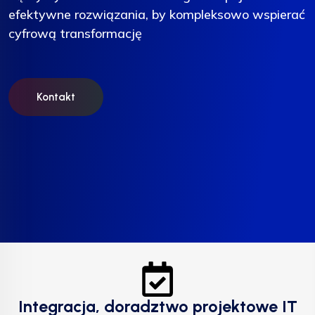
efektywne rozwiązania, by kompleksowo wspierać
efektywne rozwiązania, by kompleksowo wspierać
efektywne rozwiązania, by kompleksowo wspierać
cyfrową transformację
cyfrową transformację
cyfrową transformację
Kontakt
Kontakt
Kontakt
Integracja, doradztwo projektowe IT