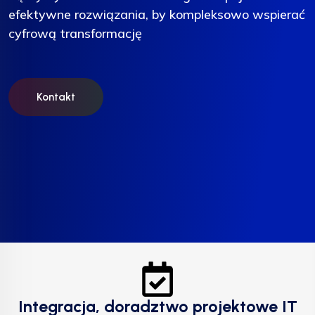
efektywne rozwiązania, by kompleksowo wspierać
efektywne rozwiązania, by kompleksowo wspierać
efektywne rozwiązania, by kompleksowo wspierać
cyfrową transformację
cyfrową transformację
cyfrową transformację
Kontakt
Kontakt
Kontakt
Integracja, doradztwo projektowe IT