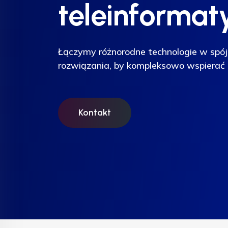
teleinformat
teleinformat
teleinformat
Łączymy różnorodne technologie w spój
Łączymy różnorodne technologie w spój
Łączymy różnorodne technologie w spój
rozwiązania, by kompleksowo wspierać 
rozwiązania, by kompleksowo wspierać 
rozwiązania, by kompleksowo wspierać 
Kontakt
Kontakt
Kontakt