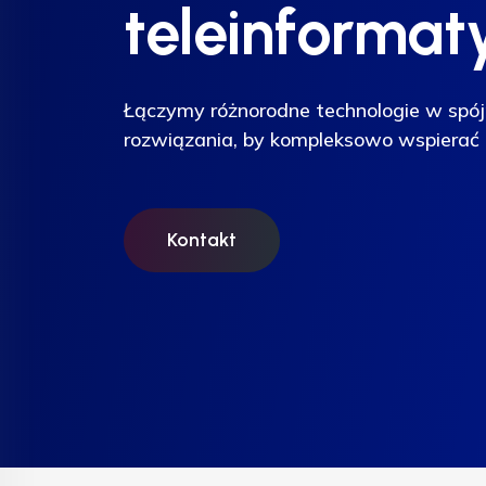
teleinformat
teleinformat
Łączymy różnorodne technologie w spój
Łączymy różnorodne technologie w spój
rozwiązania, by kompleksowo wspierać 
rozwiązania, by kompleksowo wspierać 
Kontakt
Kontakt