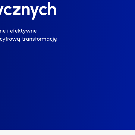
ycznych
ycznych
ne i efektywne
ne i efektywne
cyfrową transformację
cyfrową transformację