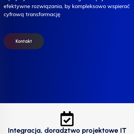
efektywne rozwiązania, by kompleksowo wspierać
efektywne rozwiązania, by kompleksowo wspierać
efektywne rozwiązania, by kompleksowo wspierać
cyfrową transformację
cyfrową transformację
cyfrową transformację
Kontakt
Kontakt
Kontakt
Integracja, doradztwo projektowe IT