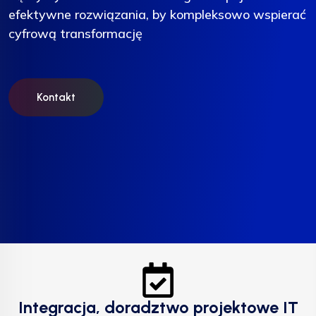
efektywne rozwiązania, by kompleksowo wspierać
efektywne rozwiązania, by kompleksowo wspierać
efektywne rozwiązania, by kompleksowo wspierać
cyfrową transformację
cyfrową transformację
cyfrową transformację
Kontakt
Kontakt
Kontakt
Integracja, doradztwo projektowe IT