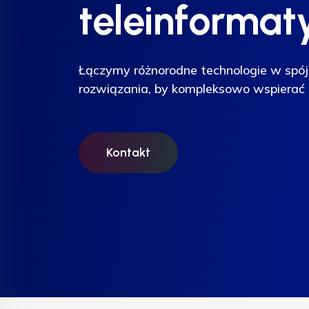
teleinformat
teleinformat
teleinformat
Łączymy różnorodne technologie w spój
Łączymy różnorodne technologie w spój
Łączymy różnorodne technologie w spój
rozwiązania, by kompleksowo wspierać 
rozwiązania, by kompleksowo wspierać 
rozwiązania, by kompleksowo wspierać 
Kontakt
Kontakt
Kontakt