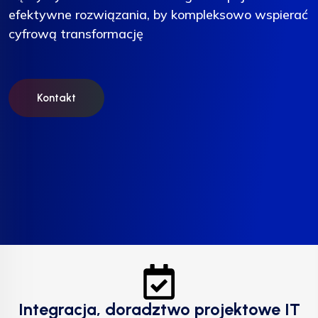
efektywne rozwiązania, by kompleksowo wspierać
efektywne rozwiązania, by kompleksowo wspierać
efektywne rozwiązania, by kompleksowo wspierać
cyfrową transformację
cyfrową transformację
cyfrową transformację
Kontakt
Kontakt
Kontakt
Integracja, doradztwo projektowe IT