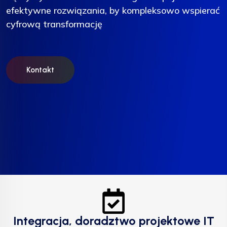
efektywne rozwiązania, by kompleksowo wspierać
efektywne rozwiązania, by kompleksowo wspierać
efektywne rozwiązania, by kompleksowo wspierać
cyfrową transformację
cyfrową transformację
cyfrową transformację
Kontakt
Kontakt
Kontakt
Integracja, doradztwo projektowe IT