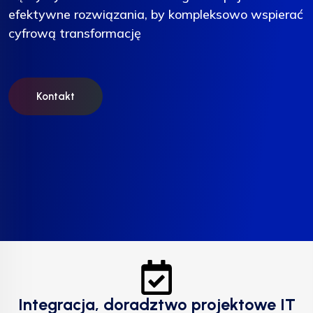
efektywne rozwiązania, by kompleksowo wspierać
efektywne rozwiązania, by kompleksowo wspierać
efektywne rozwiązania, by kompleksowo wspierać
cyfrową transformację
cyfrową transformację
cyfrową transformację
Kontakt
Kontakt
Kontakt
Integracja, doradztwo projektowe IT