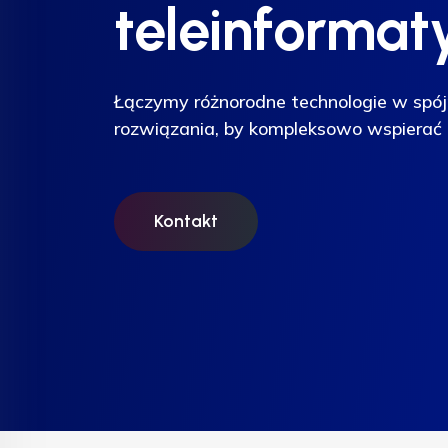
teleinformat
teleinformat
teleinformat
Łączymy różnorodne technologie w spój
Łączymy różnorodne technologie w spój
Łączymy różnorodne technologie w spój
rozwiązania, by kompleksowo wspierać 
rozwiązania, by kompleksowo wspierać 
rozwiązania, by kompleksowo wspierać 
Kontakt
Kontakt
Kontakt