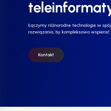
teleinformat
teleinformat
teleinformat
Łączymy różnorodne technologie w spój
Łączymy różnorodne technologie w spój
Łączymy różnorodne technologie w spój
rozwiązania, by kompleksowo wspierać 
rozwiązania, by kompleksowo wspierać 
rozwiązania, by kompleksowo wspierać 
Kontakt
Kontakt
Kontakt