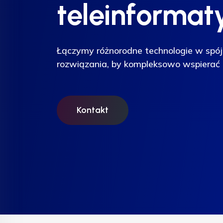
teleinformat
teleinformat
teleinformat
Łączymy różnorodne technologie w spój
Łączymy różnorodne technologie w spój
Łączymy różnorodne technologie w spój
rozwiązania, by kompleksowo wspierać 
rozwiązania, by kompleksowo wspierać 
rozwiązania, by kompleksowo wspierać 
Kontakt
Kontakt
Kontakt