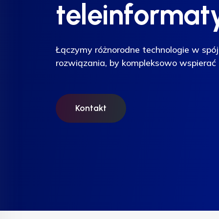
teleinformat
teleinformat
teleinformat
Łączymy różnorodne technologie w spój
Łączymy różnorodne technologie w spój
Łączymy różnorodne technologie w spój
rozwiązania, by kompleksowo wspierać 
rozwiązania, by kompleksowo wspierać 
rozwiązania, by kompleksowo wspierać 
Kontakt
Kontakt
Kontakt