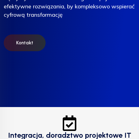
efektywne rozwiązania, by kompleksowo wspierać
efektywne rozwiązania, by kompleksowo wspierać
efektywne rozwiązania, by kompleksowo wspierać
cyfrową transformację
cyfrową transformację
cyfrową transformację
Kontakt
Kontakt
Kontakt
Integracja, doradztwo projektowe IT