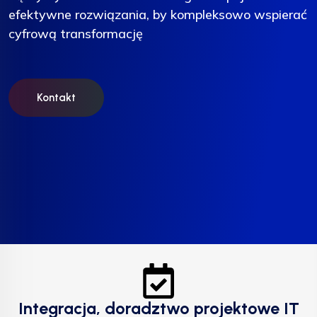
efektywne rozwiązania, by kompleksowo wspierać
efektywne rozwiązania, by kompleksowo wspierać
efektywne rozwiązania, by kompleksowo wspierać
cyfrową transformację
cyfrową transformację
cyfrową transformację
Kontakt
Kontakt
Kontakt
Integracja, doradztwo projektowe IT