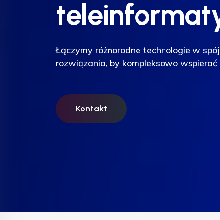
teleinformat
teleinformat
teleinformat
Łączymy różnorodne technologie w spój
Łączymy różnorodne technologie w spój
Łączymy różnorodne technologie w spój
rozwiązania, by kompleksowo wspierać 
rozwiązania, by kompleksowo wspierać 
rozwiązania, by kompleksowo wspierać 
Kontakt
Kontakt
Kontakt