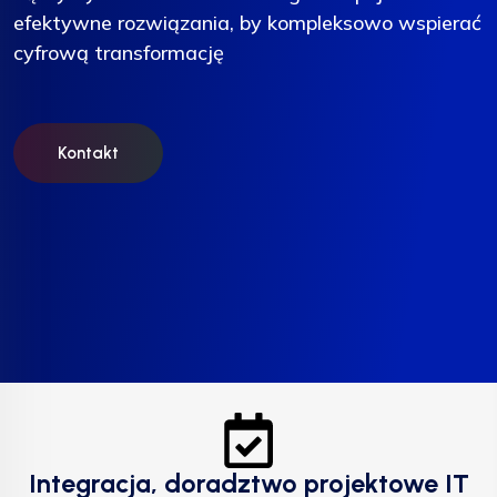
efektywne rozwiązania, by kompleksowo wspierać
efektywne rozwiązania, by kompleksowo wspierać
efektywne rozwiązania, by kompleksowo wspierać
cyfrową transformację
cyfrową transformację
cyfrową transformację
Kontakt
Kontakt
Kontakt
Integracja, doradztwo projektowe IT