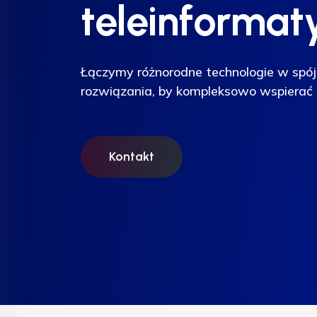
teleinformat
teleinformat
teleinformat
Łączymy różnorodne technologie w spój
Łączymy różnorodne technologie w spój
Łączymy różnorodne technologie w spój
rozwiązania, by kompleksowo wspierać 
rozwiązania, by kompleksowo wspierać 
rozwiązania, by kompleksowo wspierać 
Kontakt
Kontakt
Kontakt