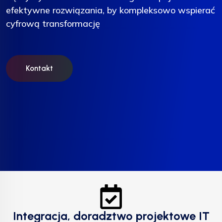
efektywne rozwiązania, by kompleksowo wspierać
efektywne rozwiązania, by kompleksowo wspierać
efektywne rozwiązania, by kompleksowo wspierać
cyfrową transformację
cyfrową transformację
cyfrową transformację
Kontakt
Kontakt
Kontakt
Integracja, doradztwo projektowe IT