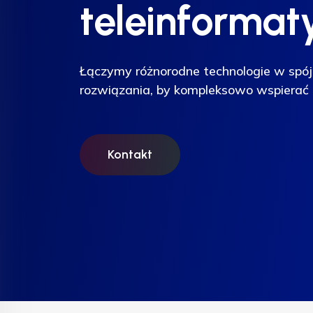
teleinformat
teleinformat
teleinformat
Łączymy różnorodne technologie w spój
Łączymy różnorodne technologie w spój
Łączymy różnorodne technologie w spój
rozwiązania, by kompleksowo wspierać 
rozwiązania, by kompleksowo wspierać 
rozwiązania, by kompleksowo wspierać 
Kontakt
Kontakt
Kontakt