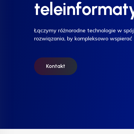
teleinformat
teleinformat
teleinformat
Łączymy różnorodne technologie w spój
Łączymy różnorodne technologie w spój
Łączymy różnorodne technologie w spój
rozwiązania, by kompleksowo wspierać 
rozwiązania, by kompleksowo wspierać 
rozwiązania, by kompleksowo wspierać 
Kontakt
Kontakt
Kontakt