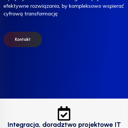
efektywne rozwiązania, by kompleksowo wspierać
efektywne rozwiązania, by kompleksowo wspierać
efektywne rozwiązania, by kompleksowo wspierać
cyfrową transformację
cyfrową transformację
cyfrową transformację
Kontakt
Kontakt
Kontakt
Integracja, doradztwo projektowe IT