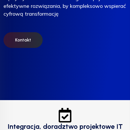
efektywne rozwiązania, by kompleksowo wspierać
efektywne rozwiązania, by kompleksowo wspierać
efektywne rozwiązania, by kompleksowo wspierać
cyfrową transformację
cyfrową transformację
cyfrową transformację
Kontakt
Kontakt
Kontakt
Integracja, doradztwo projektowe IT