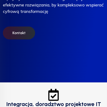
efektywne rozwiązania, by kompleksowo wspierać
efektywne rozwiązania, by kompleksowo wspierać
efektywne rozwiązania, by kompleksowo wspierać
cyfrową transformację
cyfrową transformację
cyfrową transformację
Kontakt
Kontakt
Kontakt
Integracja, doradztwo projektowe IT