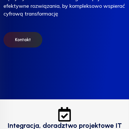
efektywne rozwiązania, by kompleksowo wspierać
efektywne rozwiązania, by kompleksowo wspierać
efektywne rozwiązania, by kompleksowo wspierać
cyfrową transformację
cyfrową transformację
cyfrową transformację
Kontakt
Kontakt
Kontakt
Integracja, doradztwo projektowe IT