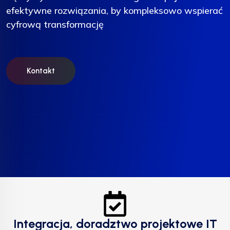
efektywne rozwiązania, by kompleksowo wspierać
efektywne rozwiązania, by kompleksowo wspierać
efektywne rozwiązania, by kompleksowo wspierać
cyfrową transformację
cyfrową transformację
cyfrową transformację
Kontakt
Kontakt
Kontakt
Integracja, doradztwo projektowe IT