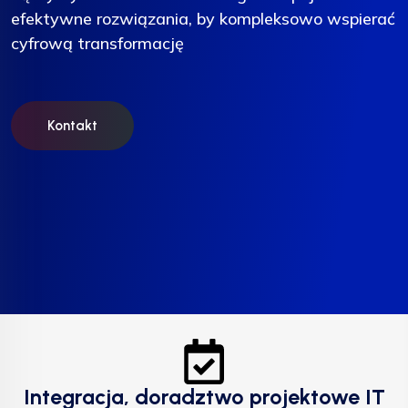
efektywne rozwiązania, by kompleksowo wspierać
efektywne rozwiązania, by kompleksowo wspierać
efektywne rozwiązania, by kompleksowo wspierać
cyfrową transformację
cyfrową transformację
cyfrową transformację
Kontakt
Kontakt
Kontakt
Integracja, doradztwo projektowe IT