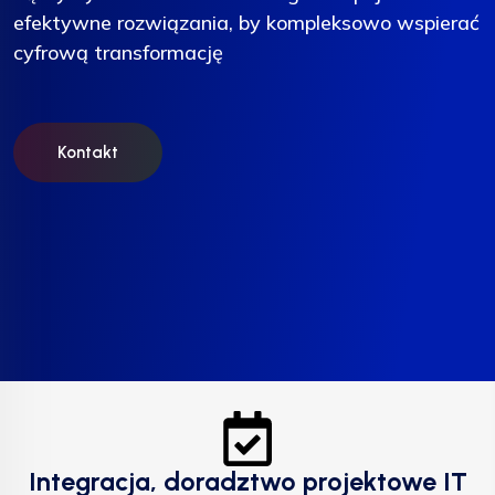
efektywne rozwiązania, by kompleksowo wspierać
efektywne rozwiązania, by kompleksowo wspierać
efektywne rozwiązania, by kompleksowo wspierać
cyfrową transformację
cyfrową transformację
cyfrową transformację
Kontakt
Kontakt
Kontakt
Integracja, doradztwo projektowe IT