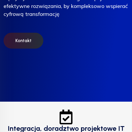
efektywne rozwiązania, by kompleksowo wspierać
efektywne rozwiązania, by kompleksowo wspierać
efektywne rozwiązania, by kompleksowo wspierać
cyfrową transformację
cyfrową transformację
cyfrową transformację
Kontakt
Kontakt
Kontakt
Integracja, doradztwo projektowe IT