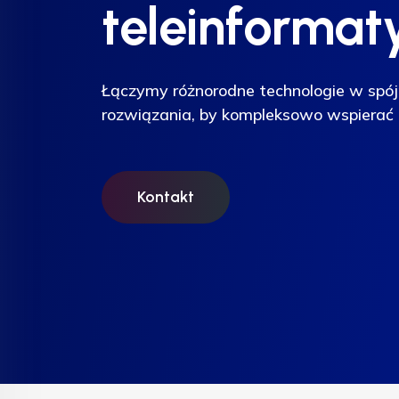
teleinformat
teleinformat
teleinformat
Łączymy różnorodne technologie w spój
Łączymy różnorodne technologie w spój
Łączymy różnorodne technologie w spój
rozwiązania, by kompleksowo wspierać 
rozwiązania, by kompleksowo wspierać 
rozwiązania, by kompleksowo wspierać 
Kontakt
Kontakt
Kontakt