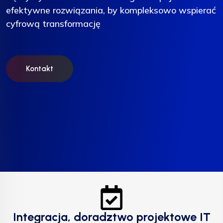
efektywne rozwiązania, by kompleksowo wspierać
efektywne rozwiązania, by kompleksowo wspierać
efektywne rozwiązania, by kompleksowo wspierać
cyfrową transformację
cyfrową transformację
cyfrową transformację
Kontakt
Kontakt
Kontakt
Integracja, doradztwo projektowe IT