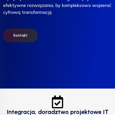
efektywne rozwiązania, by kompleksowo wspierać
efektywne rozwiązania, by kompleksowo wspierać
efektywne rozwiązania, by kompleksowo wspierać
cyfrową transformację
cyfrową transformację
cyfrową transformację
Kontakt
Kontakt
Kontakt
Integracja, doradztwo projektowe IT