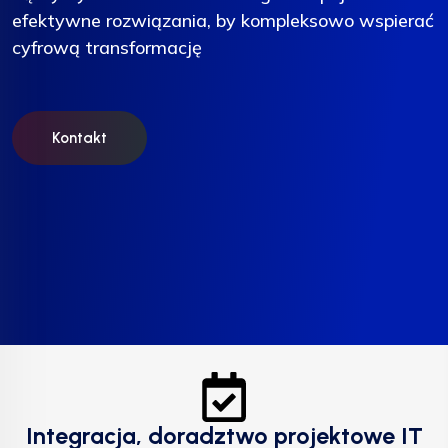
efektywne rozwiązania, by kompleksowo wspierać
efektywne rozwiązania, by kompleksowo wspierać
efektywne rozwiązania, by kompleksowo wspierać
cyfrową transformację
cyfrową transformację
cyfrową transformację
Kontakt
Kontakt
Kontakt
Integracja, doradztwo projektowe IT