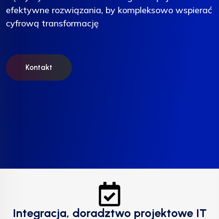
efektywne rozwiązania, by kompleksowo wspierać
efektywne rozwiązania, by kompleksowo wspierać
efektywne rozwiązania, by kompleksowo wspierać
cyfrową transformację
cyfrową transformację
cyfrową transformację
Kontakt
Kontakt
Kontakt
Integracja, doradztwo projektowe IT