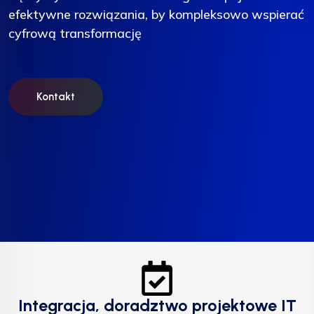
efektywne rozwiązania, by kompleksowo wspierać
efektywne rozwiązania, by kompleksowo wspierać
efektywne rozwiązania, by kompleksowo wspierać
cyfrową transformację
cyfrową transformację
cyfrową transformację
Kontakt
Kontakt
Kontakt
Integracja, doradztwo projektowe IT