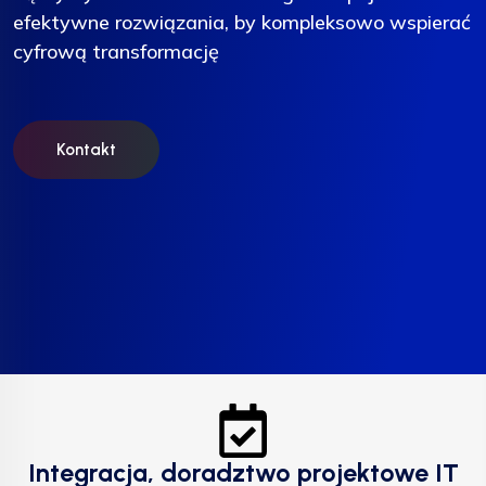
efektywne rozwiązania, by kompleksowo wspierać
efektywne rozwiązania, by kompleksowo wspierać
efektywne rozwiązania, by kompleksowo wspierać
cyfrową transformację
cyfrową transformację
cyfrową transformację
Kontakt
Kontakt
Kontakt
Integracja, doradztwo projektowe IT